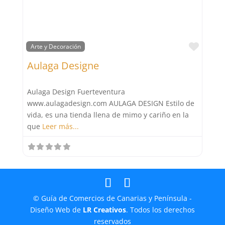
Favor
Arte y Decoración
Aulaga Designe
Aulaga Design Fuerteventura
www.aulagadesign.com AULAGA DESIGN Estilo de
vida, es una tienda llena de mimo y cariño en la
que
Leer más...
© Guía de Comercios de Canarias y Península -
Diseño Web de
LR Creativos
. Todos los derechos
reservados