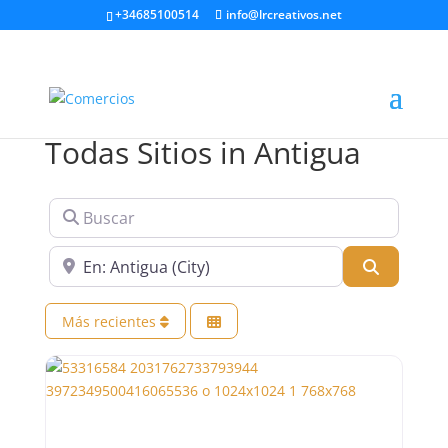
+34685100514
info@lrcreativos.net
Todas Sitios in Antigua
Buscar
Cerca de
Buscar
Más recientes