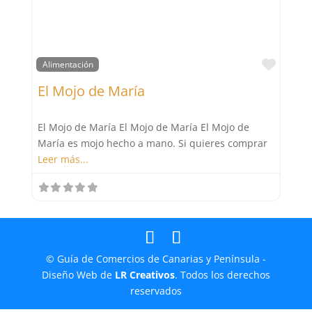
Favor
Alimentación
El Mojo de María
El Mojo de María El Mojo de María El Mojo de
María es mojo hecho a mano. Si quieres comprar
Leer más...
© Guía de Comercios de Canarias y Península -
Diseño Web de
LR Creativos
. Todos los derechos
reservados