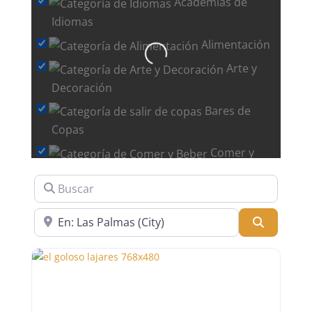
Academias de
Idiomas
Alimentación
Cargando…
Arte y
Decoración
Bares de
Copas
Comer y
Beber
Buscar
Deportes y Ocio
Cerca de
Diseño Web
Buscar
Farmacias
Herramientas y Bricolage
Inmobiliarias
Panaderías y Pastelerías