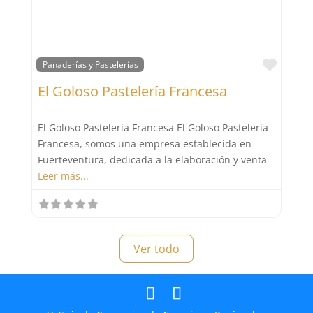
Peluquerías
Productos Gourmet
Favor
Panaderías y Pastelerías
Publicidad y Marketing
El Goloso Pastelería Francesa
Restaurantes
Salud y Bienestar
El Goloso Pastelería Francesa El Goloso Pastelería
Shopping
Francesa, somos una empresa establecida en
Fuerteventura, dedicada a la elaboración y venta
Leer más...
Ver todo