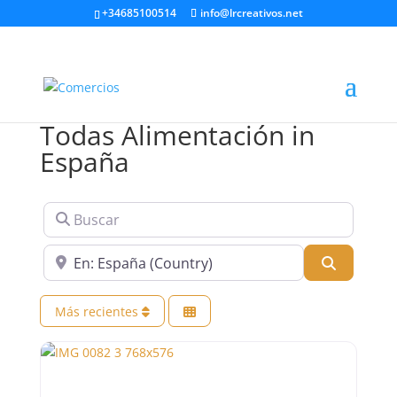
+34685100514
info@lrcreativos.net
Todas Alimentación in
España
Buscar
Cerca de
Buscar
Más recientes