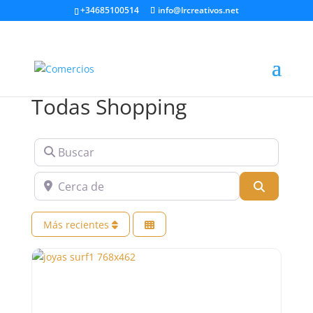
+34685100514
info@lrcreativos.net
Todas Shopping
Buscar
Cerca de
Buscar
Más recientes